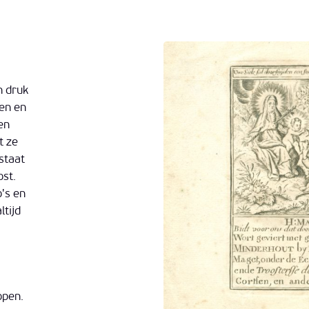
n druk
en en
en
t ze
staat
ost.
o's en
ltijd
open.