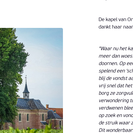
De kapel van O
dankt haar naam
"Waar nu het kap
meer dan woest
doornen. Op een
spelend een 'sc
blij de vondst 
vrij snel dat h
borg ze zorgvul
verwondering t
verdwenen bleek
op zoek en vond
de struik waar 
Dit wonderbaarl