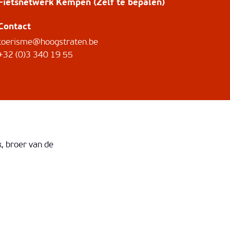
Fietsnetwerk Kempen (Zelf te bepalen)
Contact
toerisme@hoogstraten.be
+32 (0)3 340 19 55
 broer van de