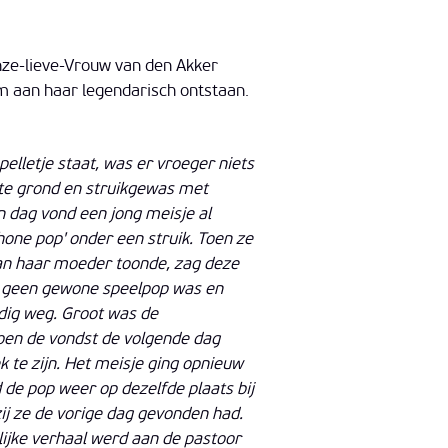
nze-lieve-Vrouw van den Akker
 aan haar legendarisch ontstaan.
elletje staat, was er vroeger niets
e grond en struikgewas met
 dag vond een jong meisje al
hone pop' onder een struik. Toen ze
aan haar moeder toonde, zag deze
et geen gewone speelpop was en
dig weg. Groot was de
oen de vondst de volgende dag
 te zijn. Het meisje ging opnieuw
 de pop weer op dezelfde plaats bij
zij ze de vorige dag gevonden had.
ijke verhaal werd aan de pastoor