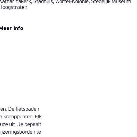
Katharinakerk, Stadhuis, Wortel-Kolonie, Stedelijk Museum
Hoogstraten
Meer info
den. De fietspaden
an knooppunten. Elk
uze uit. Je bepaalt
ijzeringsborden te