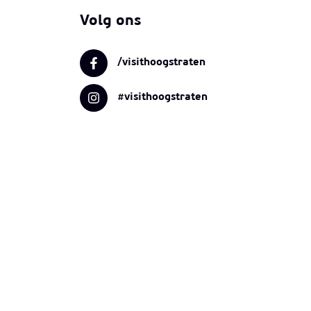
Volg ons
/visithoogstraten
#visithoogstraten