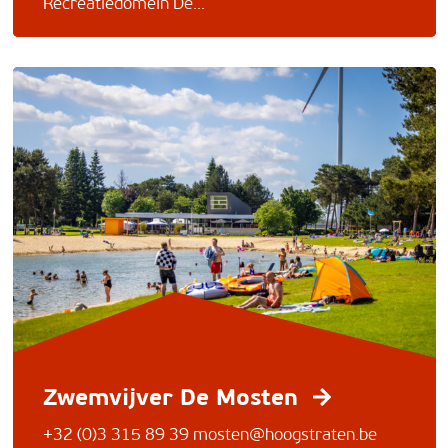
Recreatiedomein De...
Zwemvijver De Mosten
+32 (0)3 315 89 39
mosten@hoogstraten.be