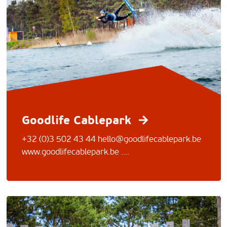
Goodlife Cablepark
+32 (0)3 502 43 44
hello@goodlifecablepark.be
www.goodlifecablepark.be ....