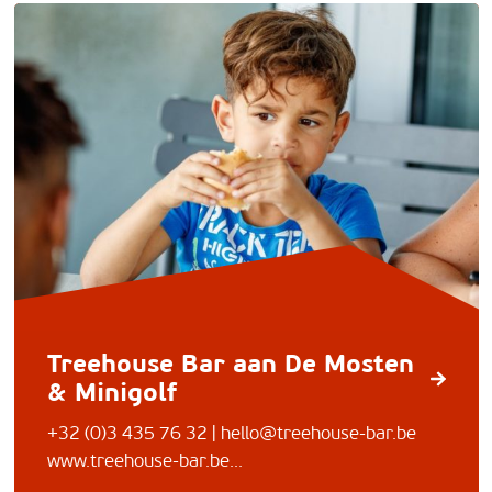
Treehouse Bar aan De Mosten
& Minigolf
+32 (0)3 435 76 32 |
hello@treehouse-bar.be
www.treehouse-bar.be...