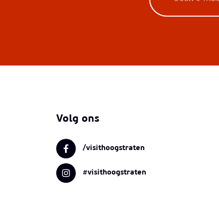
Volg ons
/visithoogstraten
#visithoogstraten