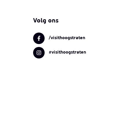
Volg ons
/visithoogstraten
#visithoogstraten