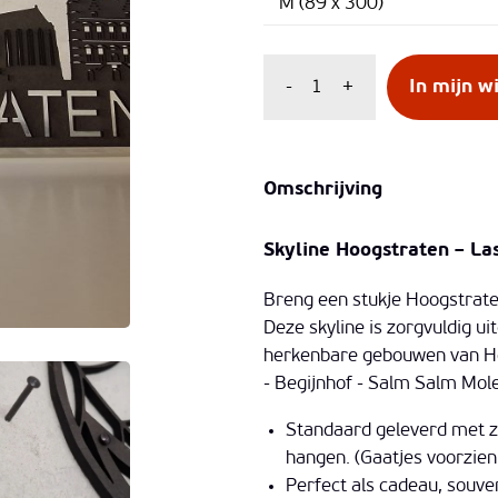
-
+
In mijn 
Omschrijving
Skyline Hoogstraten – La
Breng een stukje Hoogstrate
Deze skyline is zorgvuldig u
herkenbare gebouwen van Ho
- Begijnhof - Salm Salm Mol
Standaard geleverd met z
hangen. (Gaatjes voorzien 
Perfect als cadeau, souven