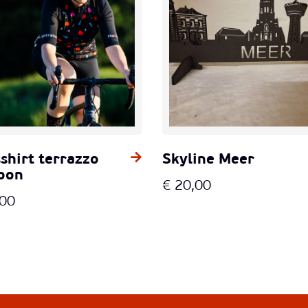
sshirt terrazzo
Skyline Meer
oon
€
20,00
,00