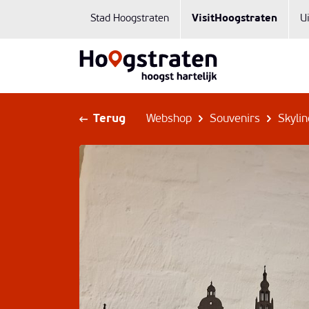
Stad Hoogstraten
VisitHoogstraten
U
Terug
Webshop
Souvenirs
Skyli