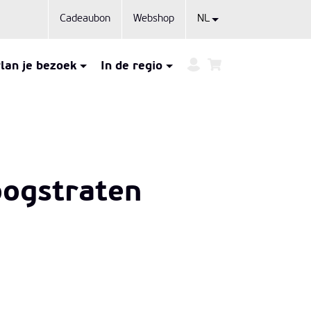
Cadeaubon
Webshop
lan je bezoek
In de regio
oogstraten