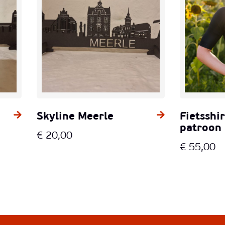
Skyline Meerle
Fietsshi
patroon
€
20,00
€
55,00