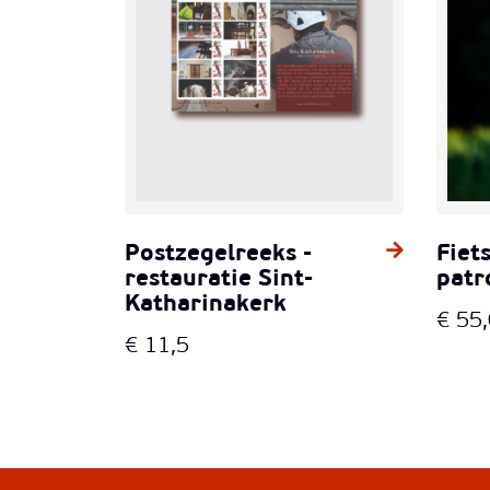
Postzegelreeks -
Fiet
restauratie Sint-
patr
Katharinakerk
€
55
€
11,5