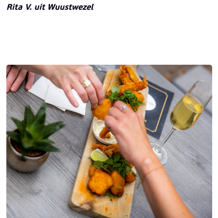
Rita V. uit Wuustwezel